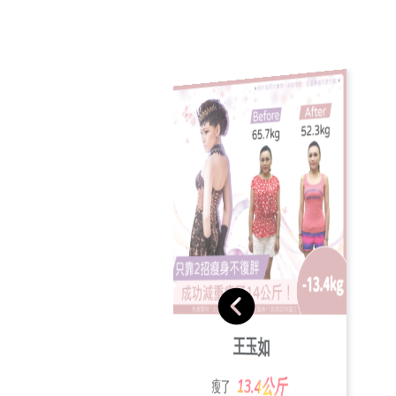
宋家玲
張素玲
王玉如
20.3公斤
瘦了
24.7公斤
瘦了
13.4公斤
瘦了