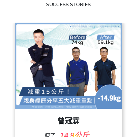
SUCCESS STORIES
朱彥吉
24.4公斤
瘦了
曾冠霖
了解更多
14.9公斤
瘦了