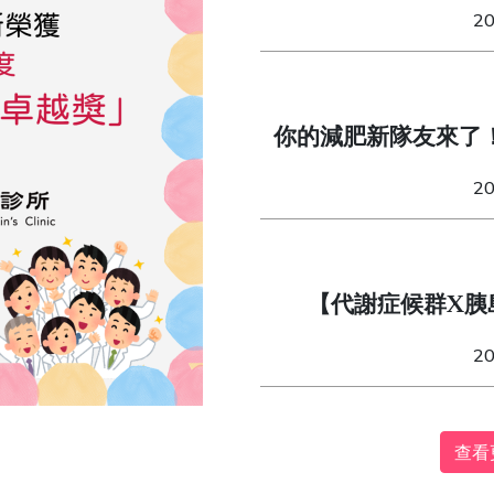
造「不委屈」的易瘦
2
你的減肥新隊友來了
（Mounjaro）與週
2
【代謝症候群X胰
2
查看