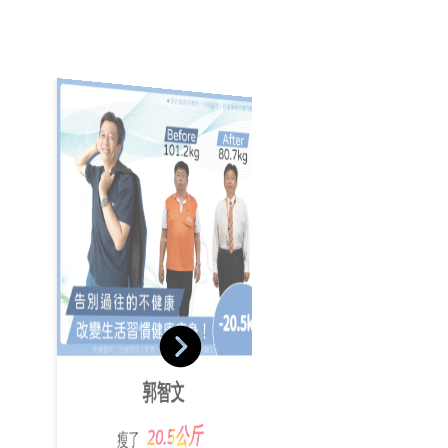
葉沛傑
池佩絨
郭智文
19.4公斤
瘦了
25.2公斤
瘦了
20.5公斤
瘦了