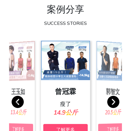
案例分享
SUCCESS STORIES
朱彥吉
曾冠霖
王玉如
郭智文
張素玲
池佩絨
宋家玲
葉沛傑
瘦了
瘦了
瘦了
瘦了
瘦了
瘦了
瘦了
瘦了
24.4公斤
20.3公斤
19.4公斤
24.7公斤
25.2公斤
13.4公斤
20.5公斤
14.9公斤
了解更多
了解更多
了解更多
了解更多
了解更多
了解更多
了解更多
了解更多