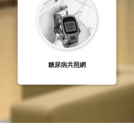
糖尿病共照網