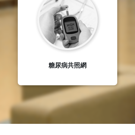
糖尿病共照網