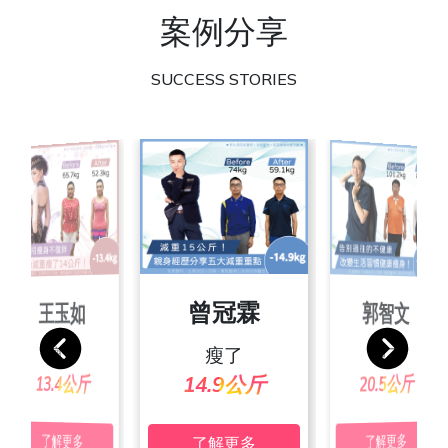
案例分享
SUCCESS STORIES
朱彥吉
曾冠霖
王玉如
郭智文
張素玲
池佩絨
宋家玲
葉沛傑
瘦了
瘦了
瘦了
瘦了
瘦了
瘦了
瘦了
瘦了
24.4公斤
20.3公斤
19.4公斤
24.7公斤
25.2公斤
13.4公斤
20.5公斤
14.9公斤
了解更多
了解更多
了解更多
了解更多
了解更多
了解更多
了解更多
了解更多