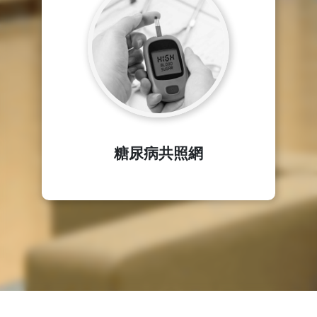
糖尿病共照網