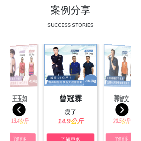
案例分享
SUCCESS STORIES
朱彥吉
曾冠霖
王玉如
郭智文
張素玲
池佩絨
宋家玲
葉沛傑
瘦了
瘦了
瘦了
瘦了
瘦了
瘦了
瘦了
瘦了
24.4公斤
20.3公斤
19.4公斤
24.7公斤
25.2公斤
13.4公斤
20.5公斤
14.9公斤
了解更多
了解更多
了解更多
了解更多
了解更多
了解更多
了解更多
了解更多