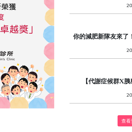
造「不委屈」的易瘦
2
你的減肥新隊友來了
（Mounjaro）與週
2
【代謝症候群X胰
2
查看