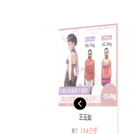
宋家玲
張素玲
王玉如
20.3公斤
瘦了
24.7公斤
瘦了
13.4公斤
瘦了