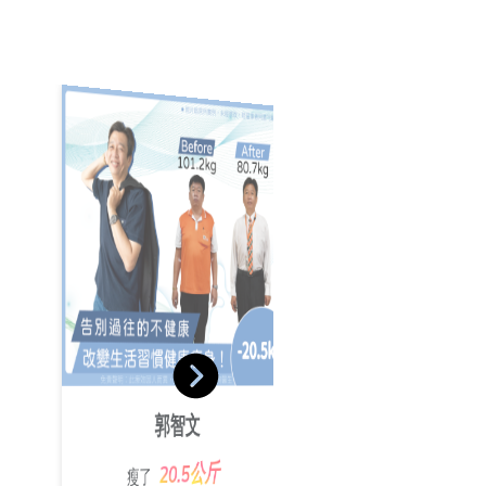
葉沛傑
池佩絨
郭智文
19.4公斤
瘦了
25.2公斤
瘦了
20.5公斤
瘦了