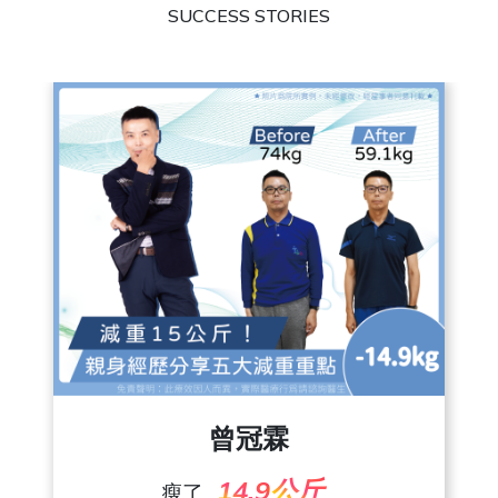
SUCCESS STORIES
朱彥吉
24.4公斤
瘦了
曾冠霖
了解更多
14.9公斤
瘦了