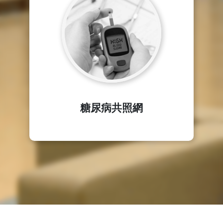
糖尿病共照網