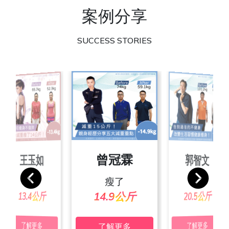
案例分享
SUCCESS STORIES
朱彥吉
曾冠霖
王玉如
郭智文
張素玲
池佩絨
宋家玲
葉沛傑
瘦了
瘦了
瘦了
瘦了
瘦了
瘦了
瘦了
瘦了
24.4公斤
20.3公斤
19.4公斤
24.7公斤
25.2公斤
13.4公斤
20.5公斤
14.9公斤
了解更多
了解更多
了解更多
了解更多
了解更多
了解更多
了解更多
了解更多