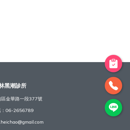
林黑潮診所
區金華路一段377號
話：
06-2656789
r.heichao@gmail.com