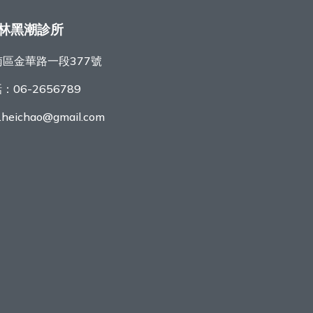
林黑潮診所
區金華路一段377號
話：
06-2656789
r.heichao@gmail.com