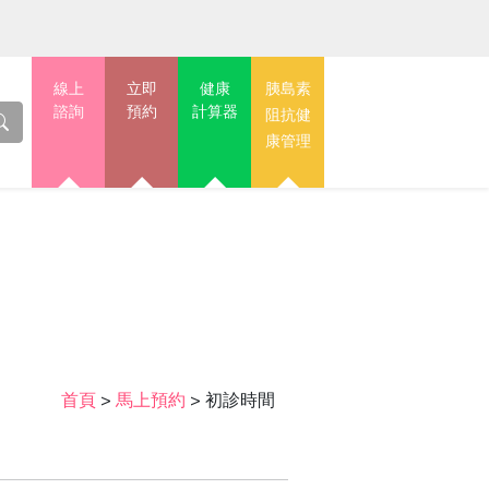
線上
立即
健康
胰島素
諮詢
預約
計算器
阻抗健
康管理
首頁
>
馬上預約
>
初診時間