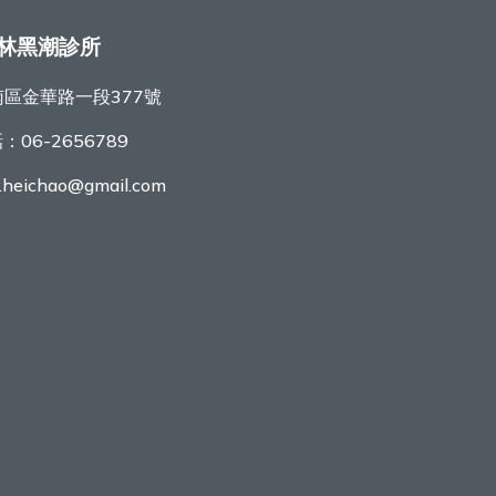
林黑潮診所
區金華路一段377號
話：
06-2656789
r.heichao@gmail.com