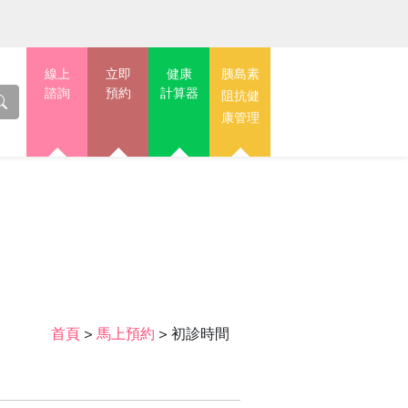
線上
立即
健康
胰島素
諮詢
預約
計算器
阻抗健
康管理
首頁
>
馬上預約
>
初診時間