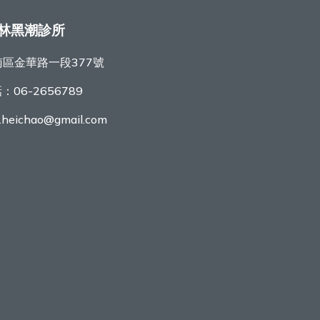
林黑潮診所
區金華路一段377號
話：
06-2656789
r.heichao@gmail.com