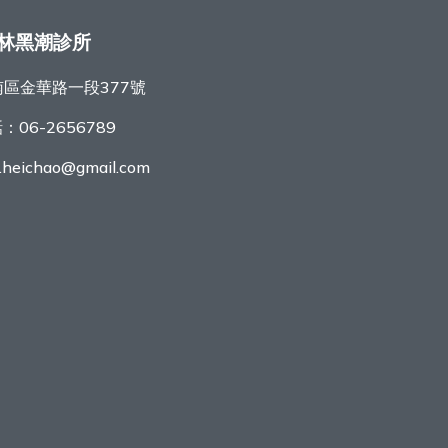
林黑潮診所
區金華路一段377號
話：
06-2656789
r.heichao@gmail.com