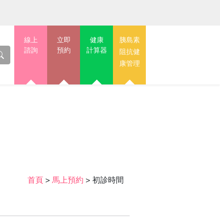
線上
立即
健康
胰島素
諮詢
預約
計算器
阻抗健
康管理
首頁
>
馬上預約
>
初診時間