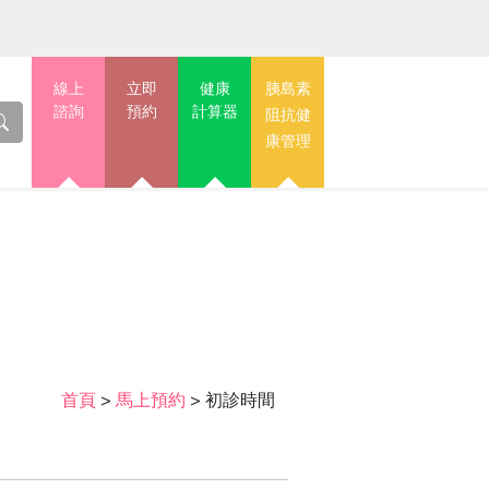
線上
立即
健康
胰島素
諮詢
預約
計算器
阻抗健
康管理
首頁
>
馬上預約
>
初診時間