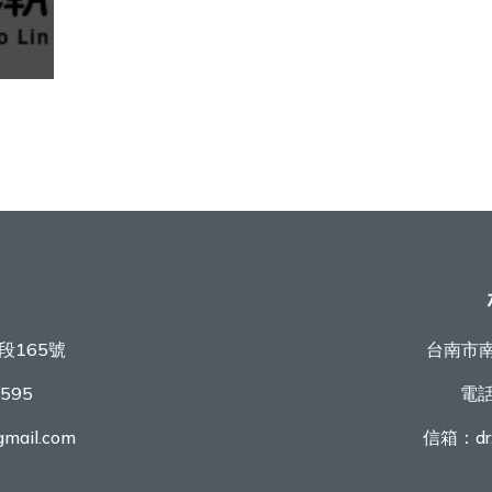
段165號
台南市南
9595
電
mail.com
信箱：
d