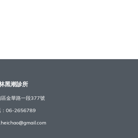
林黑潮診所
區金華路一段377號
話：
06-2656789
r.heichao@gmail.com