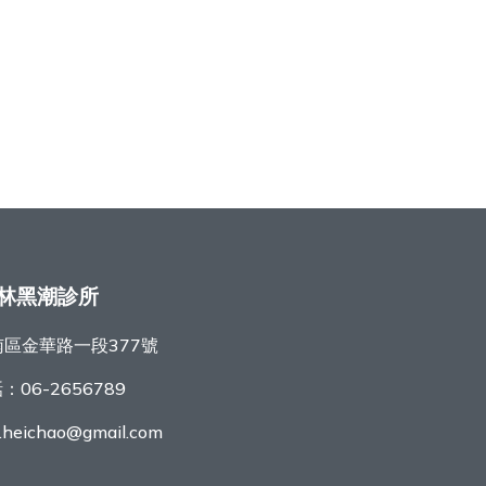
林黑潮診所
區金華路一段377號
話：
06-2656789
r.heichao@gmail.com