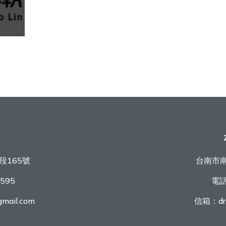
段165號
台南市南
9595
電
mail.com
信箱：
d