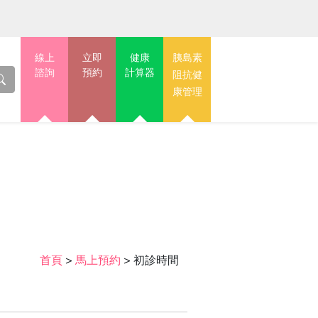
線上
立即
健康
胰島素
諮詢
預約
計算器
阻抗健
康管理
首頁
>
馬上預約
>
初診時間