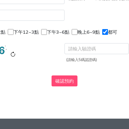
2點
下午12~3點
下午3~6點
晚上6~9點
都可
(請輸入5碼認證碼)
確認預約