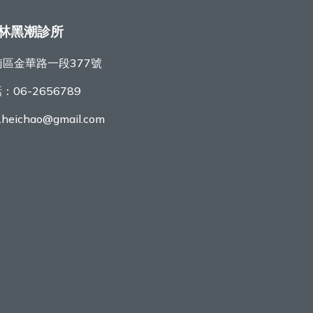
林黑潮診所
區金華路一段377號
話：
06-2656789
r.heichao@gmail.com