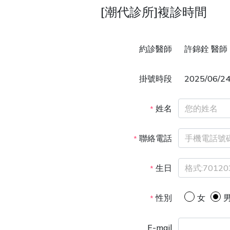
[潮代診所]複診時間
約診醫師
許錦銓 醫師
掛號時段
2025/06/
姓名
*
聯絡電話
*
生日
*
性別
女
*
E-mail