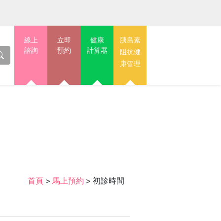
線上
立即
健康
胰島素
諮詢
預約
計算器
阻抗健
康管理
首頁
>
馬上預約
>
初診時間