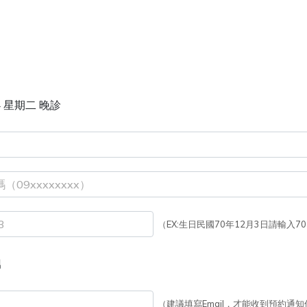
24 星期二 晚診
（EX:生日民國70年12月3日請輸入70
男
（建議填寫Email，才能收到預約通知