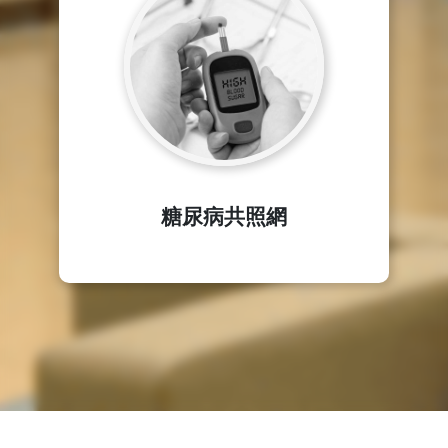
糖尿病共照網