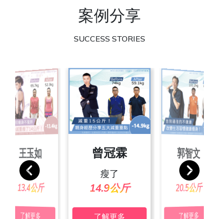
案例分享
SUCCESS STORIES
朱彥吉
曾冠霖
王玉如
郭智文
張素玲
池佩絨
宋家玲
葉沛傑
瘦了
瘦了
瘦了
瘦了
瘦了
瘦了
瘦了
瘦了
24.4公斤
20.3公斤
19.4公斤
24.7公斤
25.2公斤
13.4公斤
20.5公斤
14.9公斤
了解更多
了解更多
了解更多
了解更多
了解更多
了解更多
了解更多
了解更多