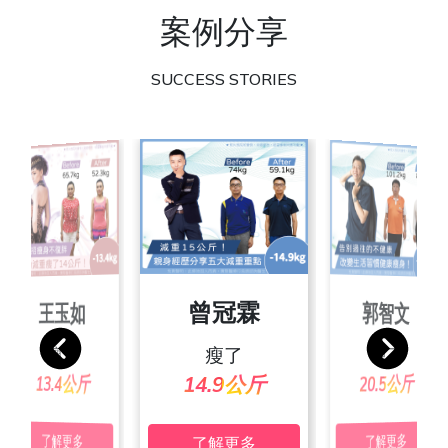
案例分享
SUCCESS STORIES
朱彥吉
曾冠霖
王玉如
郭智文
張素玲
池佩絨
宋家玲
葉沛傑
瘦了
瘦了
瘦了
瘦了
瘦了
瘦了
瘦了
瘦了
24.4公斤
20.3公斤
19.4公斤
24.7公斤
25.2公斤
13.4公斤
20.5公斤
14.9公斤
了解更多
了解更多
了解更多
了解更多
了解更多
了解更多
了解更多
了解更多