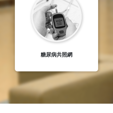
糖尿病共照網