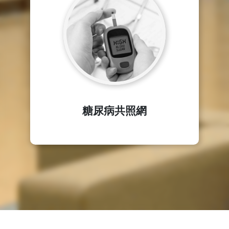
糖尿病共照網