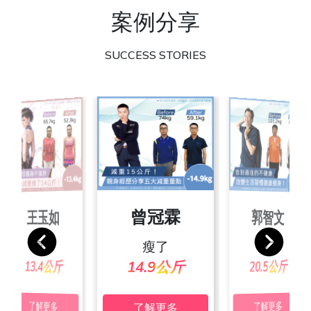
案例分享
SUCCESS STORIES
朱彥吉
曾冠霖
王玉如
郭智文
張素玲
池佩絨
宋家玲
葉沛傑
瘦了
瘦了
瘦了
瘦了
瘦了
瘦了
瘦了
瘦了
24.4公斤
20.3公斤
19.4公斤
24.7公斤
25.2公斤
13.4公斤
20.5公斤
14.9公斤
了解更多
了解更多
了解更多
了解更多
了解更多
了解更多
了解更多
了解更多