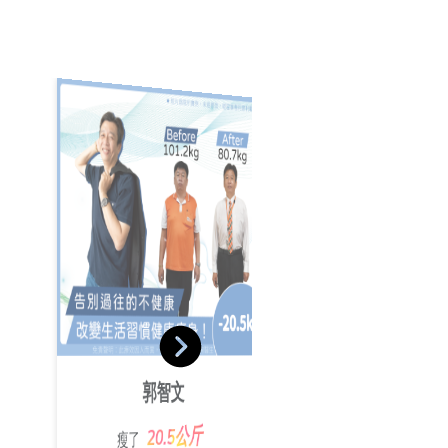
葉沛傑
池佩絨
郭智文
19.4公斤
瘦了
25.2公斤
瘦了
20.5公斤
瘦了