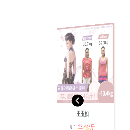
宋家玲
張素玲
王玉如
20.3公斤
瘦了
24.7公斤
瘦了
13.4公斤
瘦了