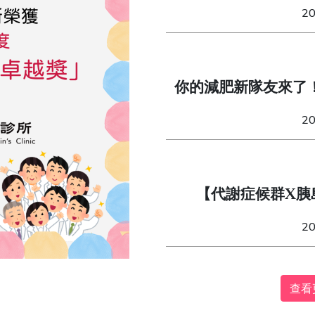
造「不委屈」的易瘦
2
你的減肥新隊友來了
（Mounjaro）與週
2
【代謝症候群X胰
2
查看