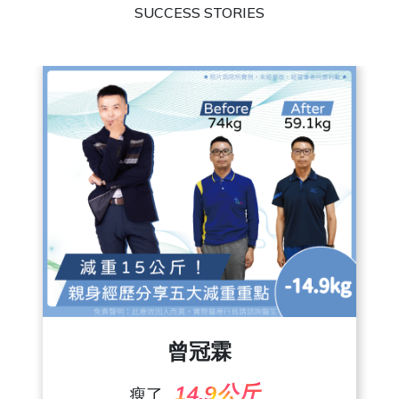
SUCCESS STORIES
朱彥吉
24.4公斤
瘦了
曾冠霖
了解更多
14.9公斤
瘦了