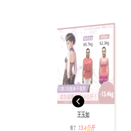
宋家玲
張素玲
王玉如
20.3公斤
瘦了
24.7公斤
瘦了
13.4公斤
瘦了