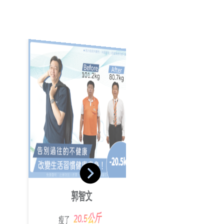
葉沛傑
池佩絨
郭智文
19.4公斤
瘦了
25.2公斤
瘦了
20.5公斤
瘦了