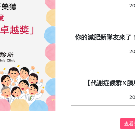
造「不委屈」的易瘦
2
你的減肥新隊友來了
（Mounjaro）與週
2
【代謝症候群X胰
2
查看