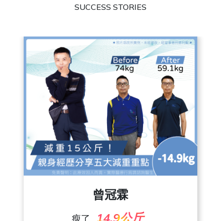
SUCCESS STORIES
朱彥吉
24.4公斤
瘦了
曾冠霖
了解更多
14.9公斤
瘦了