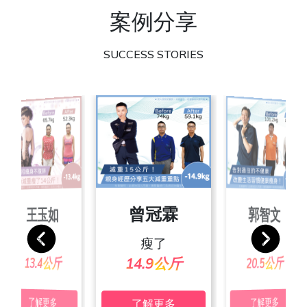
案例分享
SUCCESS STORIES
朱彥吉
曾冠霖
王玉如
郭智文
張素玲
池佩絨
宋家玲
葉沛傑
瘦了
瘦了
瘦了
瘦了
瘦了
瘦了
瘦了
瘦了
24.4公斤
20.3公斤
19.4公斤
24.7公斤
25.2公斤
13.4公斤
20.5公斤
14.9公斤
了解更多
了解更多
了解更多
了解更多
了解更多
了解更多
了解更多
了解更多