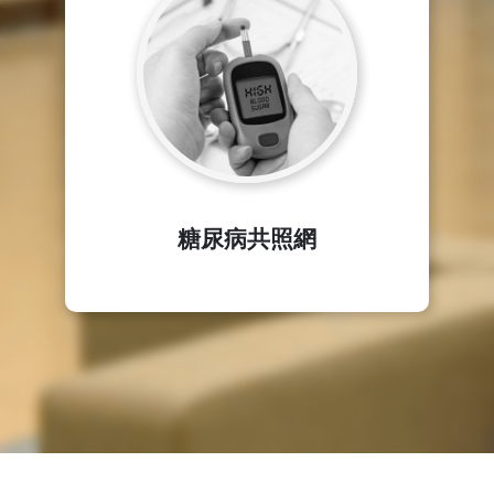
糖尿病共照網