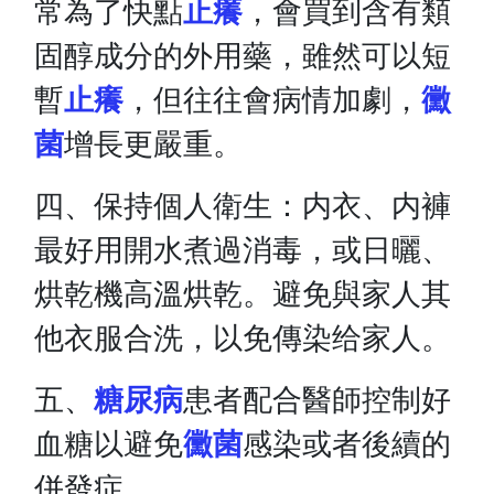
常為了快點
止癢
，會買到含有類
固醇成分的外用藥，雖然可以短
暫
止癢
，但往往會病情加劇，
黴
菌
增長更嚴重。
四、保持個人衛生：内衣、内褲
最好用開水煮過消毒，或日曬、
烘乾機高溫烘乾。避免與家人其
他衣服合洗，以免傳染给家人。
五、
糖尿病
患者配合醫師控制好
血糖以避免
黴菌
感染或者後續的
併發症。