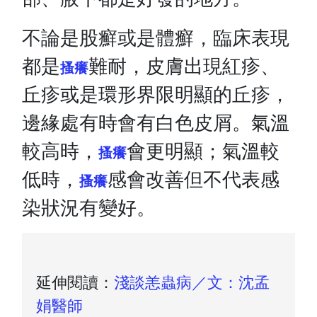
不論是股癬或是體癬，臨床表現
都是
難耐，皮膚出現紅疹、
搔癢
丘疹或是環形界限明顯的丘疹，
邊緣處有時會有白色皮屑。氣溫
較高時，
會更明顯；氣溫較
搔癢
低時，
感會改善但不代表感
搔癢
染狀況有變好。
延伸閱讀：
淺談恙蟲病／文：沈孟
娟醫師