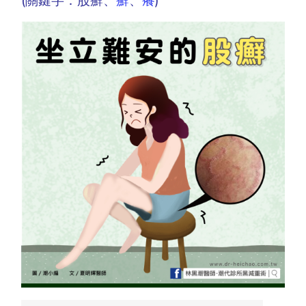
(關鍵字：股癬、
癬
、
癢
)