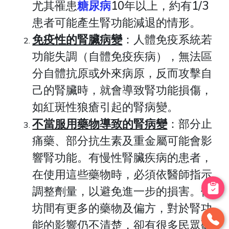
尤其罹患
糖尿病
10年以上，約有1/3
患者可能產生腎功能減退的情形。
免疫性的腎臟病變
：人體免疫系統若
功能失調（自體免疫疾病），無法區
分自體抗原或外來病原，反而攻擊自
己的腎臟時，就會導致腎功能損傷，
如紅斑性狼瘡引起的腎病變。
不當服用藥物導致的腎病變
：部分止
痛藥、部分抗生素及重金屬可能會影
響腎功能。有慢性腎臟疾病的患者，
在使用這些藥物時，必須依醫師指示
調整劑量，以避免進一步的損害。但
坊間有更多的藥物及偏方，對於腎功
能的影響仍不清楚，卻有很多民眾聽