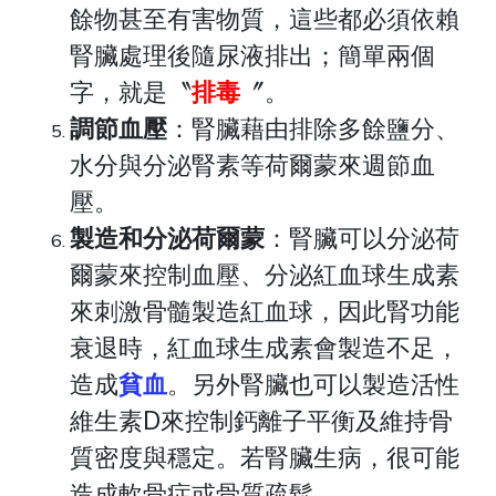
餘物甚至有害物質，這些都必須依賴
腎臟處理後隨尿液排出；簡單兩個
字，就是〝
排毒
〞。
調節血壓
：腎臟藉由排除多餘鹽分、
水分與分泌腎素等荷爾蒙來週節血
壓。
製造和分泌荷爾蒙
：腎臟可以分泌荷
爾蒙來控制血壓、分泌紅血球生成素
來刺激骨髓製造紅血球，因此腎功能
衰退時，紅血球生成素會製造不足，
造成
貧血
。另外腎臟也可以製造活性
維生素D來控制鈣離子平衡及維持骨
質密度與穩定。若腎臟生病，很可能
造成軟骨症或骨質疏鬆。