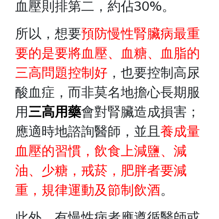
血壓則排第二，約佔30%。
所以，想要
預防慢性腎臟病最重
要的是要將血壓、血糖、血脂的
三高問題控制好
，也要控制高尿
酸血症，而非莫名地擔心長期服
用
三高用藥
會對腎臟造成損害；
應適時地諮詢醫師，並且
養成量
血壓的習慣，飲食上減鹽、減
油、少糖，戒菸，肥胖者要減
重，規律運動及節制飲酒
。
此外，有慢性病者應遵循醫師或