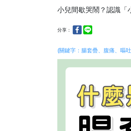
小兒間歇哭鬧？認識「
分享：
(關鍵字：腸套疊、
腹痛
、
嘔