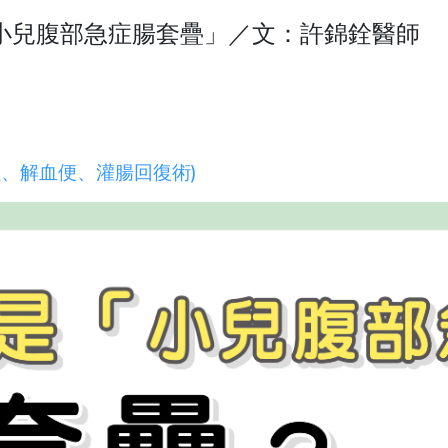
小兒腹部急症腸套疊」／文：許錦銓醫師
吐
、解血便、灌腸回復術)