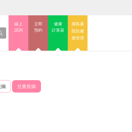
線上
立即
健康
胰島素
諮詢
預約
計算器
阻抗健
康管理
疾病
兒童疾病