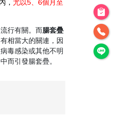
內，
尤以5、6個月至
的流行有關。而
腸套疊
染有相當大的關連，因
是病毒感染或其他不明
子中而引發腸套疊。