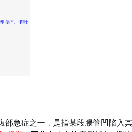
，即腹痛、嘔吐
腹部急症之一，是指某段腸管凹陷入