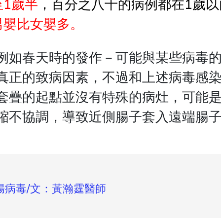
至1歲半
，百分之八十的病例都在1歲以
男嬰比女嬰多。
例如春天時的發作－可能與某些病毒
真正的致病因素，不過和上述病毒感
套疊的起點並沒有特殊的病灶，可能
縮不協調，導致近側腸子套入遠端腸
腸病毒/文：黃瀚霆醫師