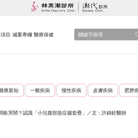
務項目
減重專欄
醫療保健
醫療新知
一般疾病
慢性疾病
皮膚疾病
肥胖
間歇哭鬧？認識「小兒腹部急症腸套疊」／文：許錦銓醫師