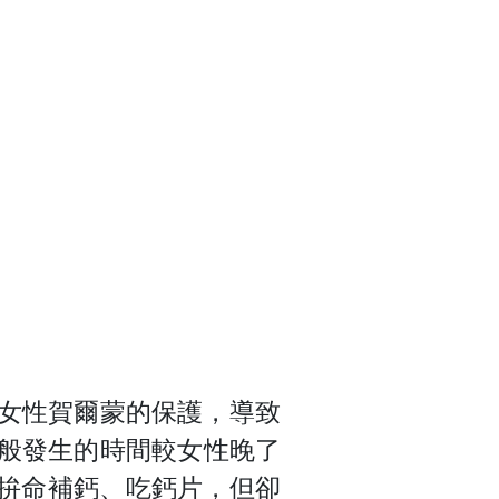
女性賀爾蒙的保護，導致
般發生的時間較女性晚了
拚命補鈣、吃鈣片，但卻