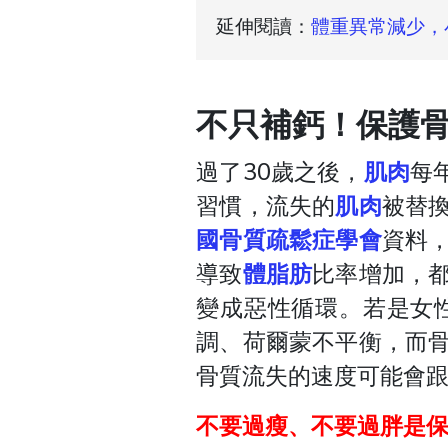
延伸閱讀：
體重異常減少，
不只補鈣！保護骨
過了30歲之後，
肌肉
每
習慣，流失的
肌肉
被替
國骨質疏鬆症學會
資料
導致
體脂肪
比率增加，
變成惡性循環。若是女
調、荷爾蒙不平衡，而
骨質流失的速度可能會
不要
過瘦
、不要過胖是