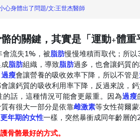
小心身體出了問題/文:王世杰醫師
骼的關鍵，其實是「運動+體重
年會流失1%，被
脂肪
慢慢堆積而取代；所以
換成
脂肪
組織，導致
脂肪
過多，也會讓鈣質的
，
過瘦
會讓營養的吸收效率下降，所以不管是
都會讓鈣質的吸收利用率下降，反過來說，鈣
性的話，這種情況可能會更嚴重。因為
過瘦
骨質有很大一部分是依靠
雌激素
等女性荷爾蒙
跟
更年期的女性
一樣，突然暴衝成同年齡層的
保護
骨骼
最好的方式。