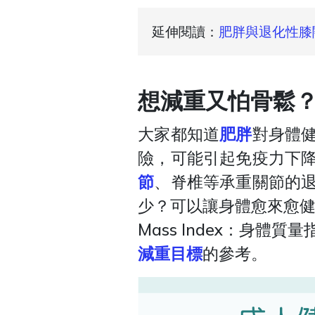
延伸閱讀：
肥胖與退化性膝
想減重又怕骨鬆？
大家都知道
肥胖
對身體
險，可能引起免疫力下
節
、脊椎等承重關節的
少？可以讓身體愈來愈健
Mass Index：身體
減重目標
的參考。