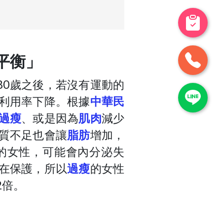
平衡」
30歲之後，若沒有運動的
利用率下降。根據
中華民
過瘦
、或是因為
肌肉
減少
質不足也會讓
脂肪
增加，
的女性，可能會內分泌失
在保護，所以
過瘦
的女性
2倍。