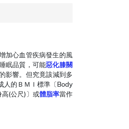
增加心血管疾病發生的風
睡眠品質，可能
惡化膝關
的影響。但究竟該減到多
人的ＢＭＩ標準〔Body
身高(公尺)〕或
體脂率
當作