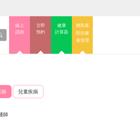
線上
立即
健康
胰島素
諮詢
預約
計算器
阻抗健
康管理
疾病
兒童疾病
醫師