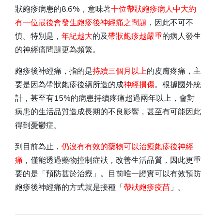
狀皰疹病患的8.6%，意味著
十位帶狀皰疹病人中大約
有一位最後會發生皰疹後神經痛之問題
，因此不可不
慎。特別是，
年紀越大
的及
帶狀皰疹越嚴重
的病人發生
的神經痛問題更為頻繁。
皰疹後神經痛，指的是
持續三個月以上
的皮膚疼痛，主
要是因為帶狀皰疹後續所造的成
神經損傷
。根據國外統
計，甚至有15%的病患持續疼痛超過兩年以上，會對
病患的生活品質造成長期的不良影響，甚至有可能因此
得到憂鬱症。
到目前為止，
仍沒有有效的藥物可以治癒皰疹後神經
痛
，僅能透過藥物控制症狀，改善生活品質，因此更重
要的是「預防甚於治療」。目前唯一證實可以有效預防
皰疹後神經痛的方式就是接種「
帶狀皰疹疫苗
」。