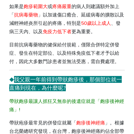
如果是
皰疹範圍大
或
疼痛嚴重
的病人則建議額外加上
「
抗病毒藥物
」以加速傷口癒合、延緩病毒的擴散以及
減輕神經炎所引起的疼痛，特別是
50歲以上成人
、發
病三天內、以及
免疫力低下者
更為重要。
目前抗病毒藥物的健保給付規範，僅限合併特定併發
症、發生在特定部位、以及特殊免疫低下者才予以給
付，因此大多數門診患者並無法受惠，需自費處理。
我父親一年前得到帶狀皰疹後，那個部位就一
◆
直痛到現在，為什麼呢?
帶狀皰疹最讓人抓狂又無奈的後遺症就是「皰疹後神經
痛」!
帶狀疱疹最常見的併發症就屬「
皰疹後神經痛
」。根據
台北榮總研究發現，在台灣，皰疹後神經痛約佔全部帶