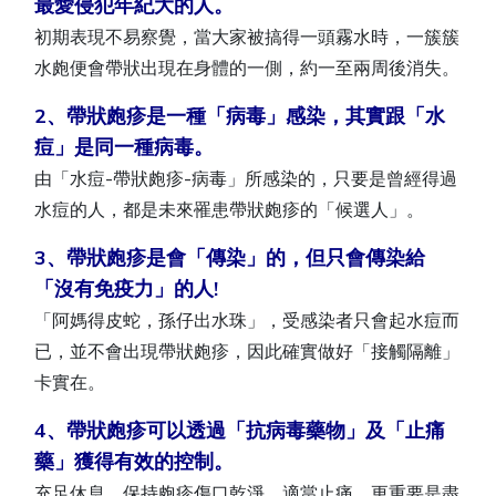
最愛侵犯年紀大的人。
初期表現不易察覺，當大家被搞得一頭霧水時，一簇簇
水皰便會帶狀出現在身體的一側，約一至兩周後消失。
2、帶狀皰疹是一種「病毒」感染，其實跟「水
痘」是同一種病毒。
由「水痘-帶狀皰疹-病毒」所感染的，只要是曾經得過
水痘的人，都是未來罹患帶狀皰疹的「候選人」。
3、帶狀皰疹是會「傳染」的，但只會傳染給
「沒有免疫力」的人!
「阿媽得皮蛇，孫仔出水珠」，受感染者只會起水痘而
已，並不會出現帶狀皰疹，因此確實做好「接觸隔離」
卡實在。
4、帶狀皰疹可以透過「抗病毒藥物」及「止痛
藥」獲得有效的控制。
充足休息，保持皰疹傷口乾淨，適當止痛，更重要是盡