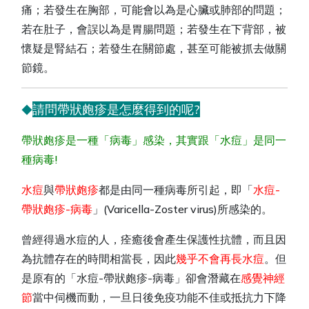
痛；若發生在胸部，可能會以為是心臟或肺部的問題；
若在肚子，會誤以為是胃腸問題；若發生在下背部，被
懷疑是腎結石；若發生在關節處，甚至可能被抓去做關
節鏡。
請問帶狀皰疹是怎麼得到的呢?
◆
帶狀皰疹是一種「病毒」感染，其實跟「水痘」是同一
種病毒!
水痘
與
帶狀皰疹
都是由同一種病毒所引起，即「
水痘-
帶狀皰疹-病毒
」(Varicella-Zoster virus)所感染的。
曾經得過水痘的人，痊癒後會產生保護性抗體，而且因
為抗體存在的時間相當長，因此
幾乎不會再長水痘
。但
是原有的「水痘-帶狀皰疹-病毒」卻會潛藏在
感覺神經
節
當中伺機而動，一旦日後免疫功能不佳或抵抗力下降