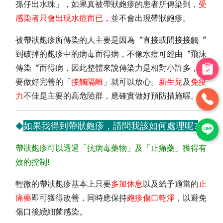
孫仔出水珠」，如果真被帶狀皰疹的患者所傳染到，
受
感染者只會出現水痘而已
，並不會出現帶狀皰疹。
被帶狀皰疹所傳染的人主要是因為〝直接或間接接觸〞
到破掉的皰疹中的病毒而得病，不像水痘可經由〝飛沫
傳染〞而得病，因此整體來說傳染力是相對小許多，只
要做好完善的「
接觸隔離
」就可以放心。
新生兒
及
免疫
力
不佳是主要的高危險群，應確實做好預防措施喔。
如果我得到帶狀皰疹，請問我該如何處理呢?
◆
帶狀皰疹可以透過「抗病毒藥物」及「止痛藥」獲得有
效的控制!
輕微的帶狀皰疹基本上只要
多加休息
以及給予適當的
止
痛藥
即可獲得改善，同時應保持
皰疹傷口乾淨
，以避免
傷口後續細菌感染。