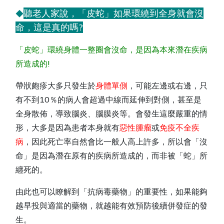
聽老人家說，「皮蛇」如果環繞到全身就會沒
◆
命，這是真的嗎?
「皮蛇」環繞身體一整圈會沒命，是因為本來潛在疾病
所造成的!
帶狀皰疹大多只發生於
身體單側
，可能左邊或右邊，只
有不到10％的病人會超過中線而延伸到對側，甚至是
全身散佈，導致腦炎、腦膜炎等。會發生這麼嚴重的情
形，大多是因為患者本身就有
惡性腫瘤
或
免疫不全疾
病
，因此死亡率自然會比一般人高上許多，所以會「沒
命」是因為潛在原有的疾病所造成的，而非被「蛇」所
纏死的。
由此也可以瞭解到「抗病毒藥物」的重要性，如果能夠
越早投與適當的藥物，就越能有效預防後續併發症的發
生。