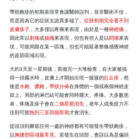
帶狀皰疹的初期表現常會讓醫師誤判，並非醫術不佳，
而是因為它的症狀太詭異多端了。
症狀初期完全看不到
皮膚疹子
，大多僅以疼痛來表現，由於是一種
神經痛
，
因此常以
刺痛
或
抽痛
來表現，但也有些人是以
悶痛
來表
現，可能局限在某一區塊，但也可能延著整條感覺神經
的皮節區域出現。
大約3天至一星期後，當做完一大堆檢查，在大家被搞
得一頭霧水時，皮膚上才開始出現一簇簇的
紅丘疹
，然
後是
水皰、膿皰，帶狀分佈
在身體的一個或兩個神經皮
節上。局部的淋巴結可能會同時腫大、疼痛。大多數患
者，疼痛及疹子會在
二個星期消失
，老年人或免疫力不
佳則可能
拖到三至四個星期
才會消失。
從頭頂到腳底任何一處的神經都有可能發生帶狀皰疹，
以
胸腰部區域最常見
。若發生在頭部，會誤以為是偏頭