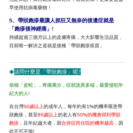
早使用抗病毒藥物！
5、帶狀皰疹最讓人抓狂又無奈的後遺症就是
「皰疹後神經痛」!
持續超過三個月以上的皮膚疼痛，大大影響生活品質，
目前唯一解決之道就是接種「帶狀皰疹疫苗」
請問什麼是「帶狀皰疹」呢?
◆
俗稱「皮蛇」，疼痛萬分，症狀詭異多端，最愛侵犯年
紀大的人!
在台灣
50歲以上
的成年人，每年約有1%的機率罹患帶
狀皰疹，甚至
85歲以上
的老人有
50%的機會得到帶狀
皰疹
，且年紀越大者，因
合併症而住院的機率越高
，因
此不可不慎!