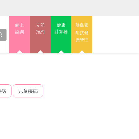
線上
立即
健康
胰島素
諮詢
預約
計算器
阻抗健
康管理
疾病
兒童疾病