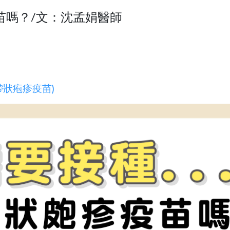
苗嗎？/文：沈孟娟醫師
帶狀疱疹疫苗
)