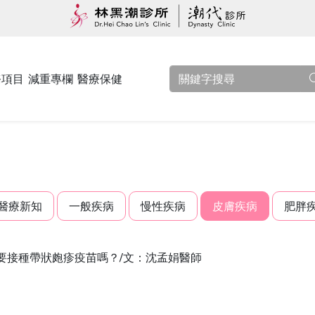
務項目
減重專欄
醫療保健
醫療新知
一般疾病
慢性疾病
皮膚疾病
肥胖
要接種帶狀皰疹疫苗嗎？/文：沈孟娟醫師