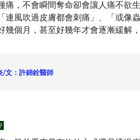
種痛，不會瞬間奪命卻會讓人痛不欲
「連風吹過皮膚都會刺痛」、「或像
好幾個月，甚至好幾年才會逐漸緩解
炎/文：許錦銓醫師
？