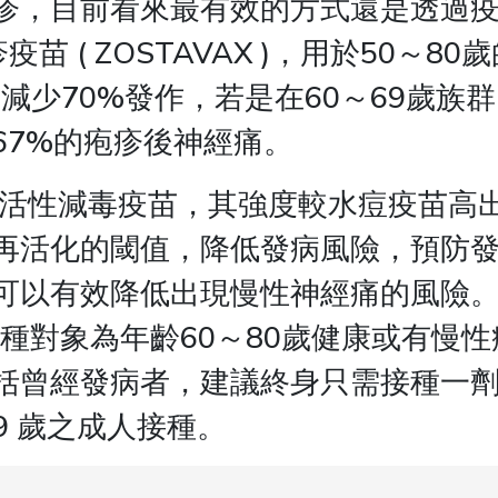
疹，目前看來最有效的方式還是透過
疫苗 ( ZOSTAVAX )，用於50～
可減少70%發作，若是在60～69歲族
67%的疱疹後神經痛。
活性減毒疫苗，其強度較水痘疫苗高出
再活化的閾值，降低發病風險，預防
可以有效降低出現慢性神經痛的風險
接種對象為年齡60～80歲健康或有慢
括曾經發病者，建議終身只需接種一
9 歲之成人接種。