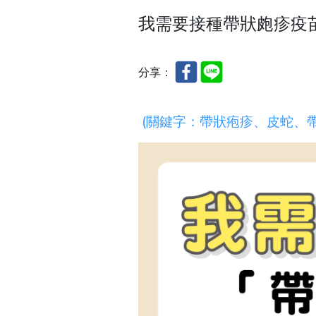
我需要接種帶狀皰疹疫
分享：
(關鍵字：
帶狀疱疹
、
皮蛇
、