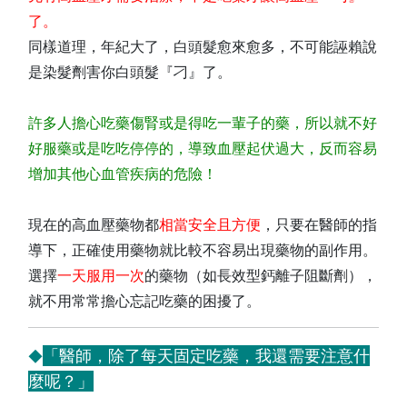
了。
同樣道理，年紀大了，白頭髮愈來愈多，不可能誣賴說
是染髮劑害你白頭髮『刁』了。
許多人擔心吃藥傷腎或是得吃一輩子的藥，所以就不好
好服藥或是吃吃停停的，導致血壓起伏過大，反而容易
增加其他心血管疾病的危險！
現在的高血壓藥物都
相當安全且方便
，只要在醫師的指
導下，正確使用藥物就比較不容易出現藥物的副作用。
選擇
一天服用一次
的藥物（如長效型鈣離子阻斷劑），
就不用常常擔心忘記吃藥的困擾了。
「醫師，除了每天固定吃藥，我還需要注意什
◆
麼呢？」