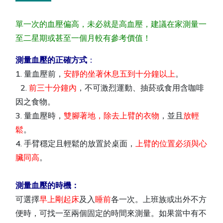
單一次的血壓偏高，未必就是高血壓，建議在家測量一
至二星期或甚至一個月較有參考價值！
測量血壓的正確方式
：
1. 量血壓前，
安靜的坐著休息五到十分鐘以上
。
2.
前三十分鐘內
，不可激烈運動、抽菸或食用含咖啡
因之食物。
3. 量血壓時，
雙腳著地，除去上臂的衣物
，並且
放輕
鬆
。
4. 手臂穩定且輕鬆的放置於桌面，
上臂的位置必須與心
臟同高
。
測量血壓的時機：
可選擇
早上剛起床
及入
睡前
各一次。上班族或出外不方
便時，可找一至兩個固定的時間來測量。如果當中有不