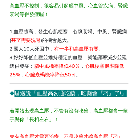
高血壓不控制，很容易引起腦中風、心血管疾病、腎臟
衰竭等併發症喔！
1.血壓越高，發生心肌梗塞、心臟衰竭、中風、腎臟病
(
甚至需要洗腎
)的機會越大。
2.國人10大死因中，
有一半和高血壓有關
。
3.好好降低血壓並維持穩定的血壓，就能顯著減少並延
緩併發症：
腦中風機率降低40％
，
心肌梗塞機率降低
25%
，
心臟衰竭機率降低50％
。
厝邊說「血壓高勿通吃藥，吃藥會『刁』了!」
◆
若開始出現高血壓，不管有沒有吃藥，高血壓都會一輩
子與你「長相左右」！
先有高血壓才需要治療，不是吃藥才讓高血壓『刁』