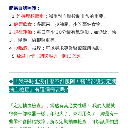
簡易自我照護：
1.
維持理想體重
：減重對血壓控制非常的重要。
2.
健康飲食
：多蔬果、少油脂、少吃高鈉食物。
3.
規律運動
：每日至少 30分鐘有氧運動，如游泳、快
走、慢跑、騎腳踏車等。
4.
少喝酒
、戒煙：可以尋求專業醫療院所協助。
5.
放鬆心情
，
調適壓力
，
睡眠充足
。
「我平時也沒什麼不舒服阿！醫師卻說要定期
◆
抽血檢查」有這個需要嗎?
「定期抽血檢查」，當然有其必要性喔！ 我們人體就
很像一部機器一樣，年紀大了、東西用久了，總是有一
些零件會開始故障，所以定期抽血檢查，可以讓我們提