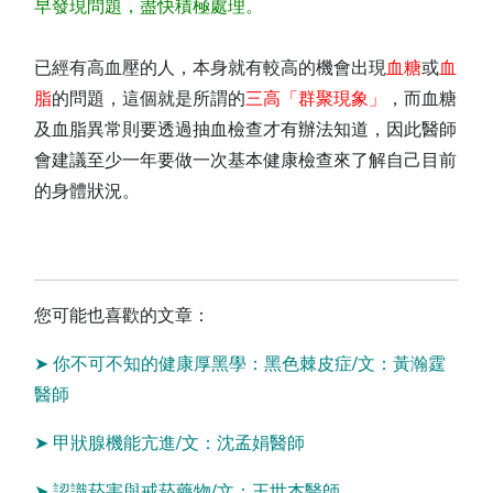
早發現問題，盡快積極處理。
已經有高血壓的人，本身就有較高的機會出現
血糖
或
血
脂
的問題，這個就是所謂的
三高「群聚現象」
，而血糖
及血脂異常則要透過抽血檢查才有辦法知道，因此醫師
會建議至少一年要做一次基本健康檢查來了解自己目前
的身體狀況。
您可能也喜歡的文章：
➤
你不可不知的健康厚黑學：黑色棘皮症/文：黃瀚霆
醫師
➤
甲狀腺機能亢進/文：沈孟娟醫師
➤
認識菸害與戒菸藥物/文：王世杰醫師