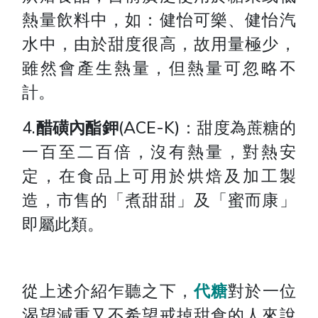
熱量飲料中，如：健怡可樂、健怡汽
水中，由於甜度很高，故用量極少，
雖然會產生熱量，但熱量可忽略不
計。
4.
醋磺內酯鉀
(ACE-K)：甜度為蔗糖的
一百至二百倍，沒有熱量，對熱安
定，在食品上可用於烘焙及加工製
造，市售的「煮甜甜」及「蜜而康」
即屬此類。
從上述介紹乍聽之下，
代糖
對於一位
渴望減重又不希望戒掉甜食的人來說