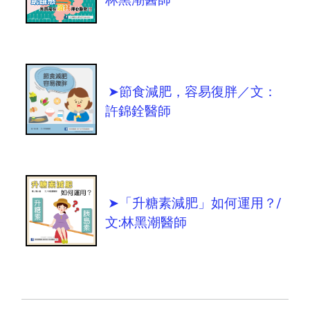
➤節食減肥，容易復胖／文：
許錦銓醫師
➤「升糖素減肥」如何運用？/
文:林黑潮醫師