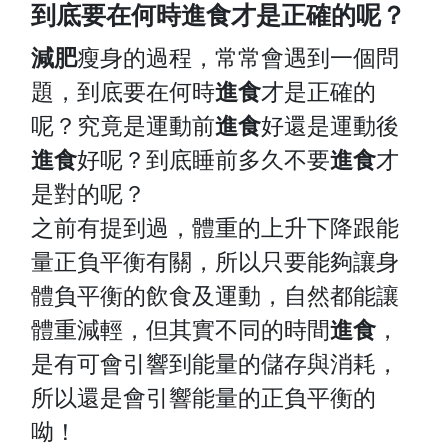
到底要在何時進食才是正確的呢？
減肥
瘦身的過程，常常會遇到一個問
題，到底要在何時
進食
才是正確的
呢？究竟是運動前
進食
好還是運動後
進食
好呢？到底睡前多久不要
進食
才
是對的呢？
之前有提到過，體重的上升下降跟能
量正負平衡有關，所以只要能夠讓身
體負平衡的飲食及運動，自然都能讓
體重減輕，但其實不同的時間
進食
，
是有可會引響到能量的儲存與消耗，
所以還是會引響能量的正負平衡的
呦！