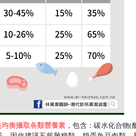
是均衡攝取各類營養素
，
包含：碳水化合物(
等，
因此建議五穀雜糧類、奶蛋魚豆肉類、