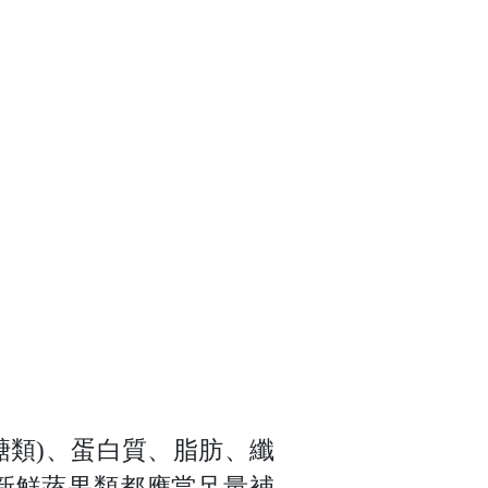
醣類)、蛋白質、脂肪、纖
新鮮蔬果類都應當足量補