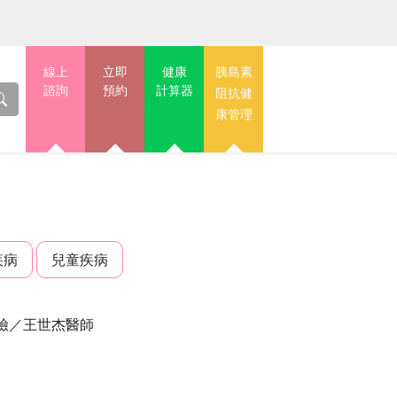
線上
立即
健康
胰島素
諮詢
預約
計算器
阻抗健
康管理
疾病
兒童疾病
險／王世杰醫師