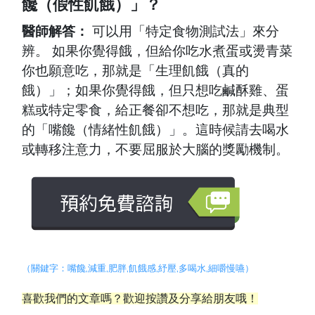
饞（假性飢餓）」？
醫師解答：
可以用「特定食物測試法」來分
辨。 如果你覺得餓，但給你吃水煮蛋或燙青菜
你也願意吃，那就是「生理飢餓（真的
餓）」；如果你覺得餓，但只想吃鹹酥雞、蛋
糕或特定零食，給正餐卻不想吃，那就是典型
的「嘴饞（情緒性飢餓）」。這時候請去喝水
或轉移注意力，不要屈服於大腦的獎勵機制。
（關鍵字：
嘴饞
,
減重
,
肥胖
,
飢餓感
,紓壓,
多喝水
,
細嚼慢嚥
）
喜歡我們的文章嗎？歡迎按讚及分享給朋友哦！