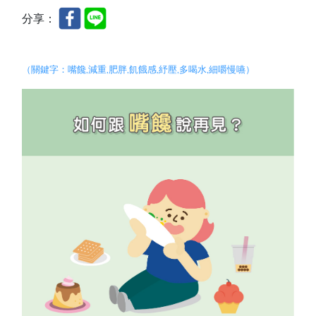
分享：
（關鍵字：
嘴饞
,
減重
,
肥胖
,
飢餓感
,紓壓,
多喝水
,
細嚼慢嚥
）