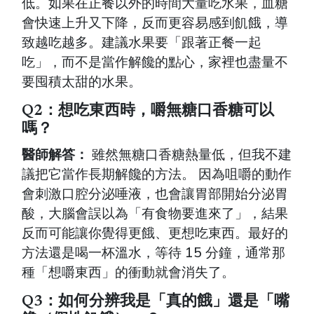
低。如果在正餐以外的時間大量吃水果，血糖
會快速上升又下降，反而更容易感到飢餓，導
致越吃越多。建議水果要「跟著正餐一起
吃」，而不是當作解饞的點心，家裡也盡量不
要囤積太甜的水果。
Q2：想吃東西時，嚼無糖口香糖可以
嗎？
醫師解答：
雖然無糖口香糖熱量低，但我不建
議把它當作長期解饞的方法。 因為咀嚼的動作
會刺激口腔分泌唾液，也會讓胃部開始分泌胃
酸，大腦會誤以為「有食物要進來了」，結果
反而可能讓你覺得更餓、更想吃東西。最好的
方法還是喝一杯溫水，等待 15 分鐘，通常那
種「想嚼東西」的衝動就會消失了。
Q3：如何分辨我是「真的餓」還是「嘴