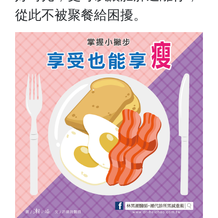
從此不被聚餐給困擾。