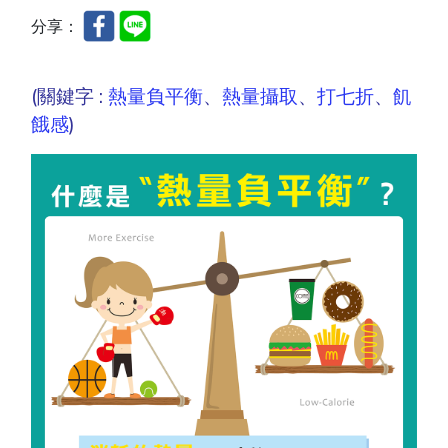
分享：
(關鍵字 :
熱量負平衡
、
熱量攝取
、
打七折
、
飢
餓感
)