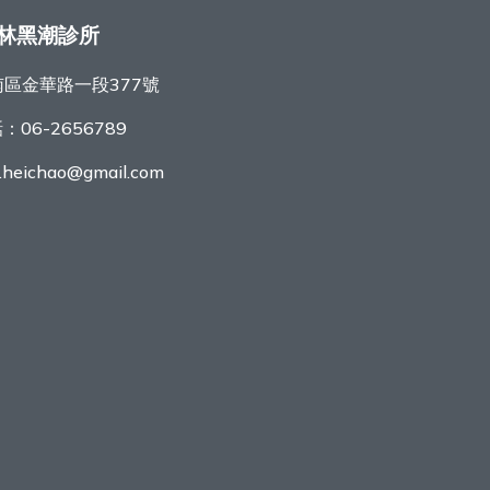
林黑潮診所
區金華路一段377號
話：
06-2656789
r.heichao@gmail.com