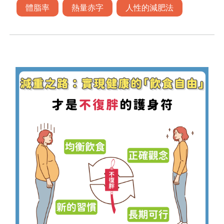
體脂率
熱量赤字
人性的減肥法