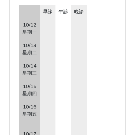
早診
午診
晚診
10/12
星期一
10/13
星期二
10/14
星期三
10/15
星期四
10/16
星期五
10/17