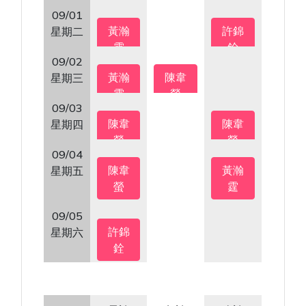
霆
銓
09/01
黃瀚
許錦
星期二
霆
銓
09/02
黃瀚
陳韋
星期三
霆
螢
09/03
陳韋
陳韋
星期四
螢
螢
09/04
陳韋
黃瀚
星期五
螢
霆
09/05
許錦
星期六
銓