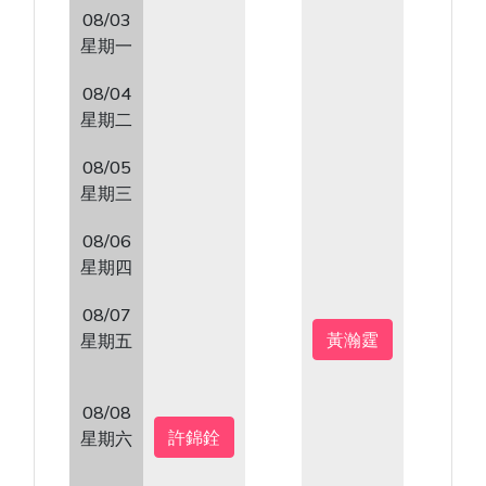
08/03
星期一
08/04
星期二
08/05
星期三
08/06
星期四
08/07
黃瀚霆
星期五
08/08
許錦銓
星期六