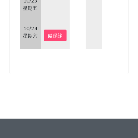
10/23
星期五
10/24
健保診
星期六