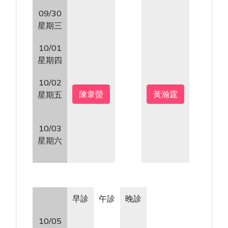
09/30
星期三
10/01
星期四
10/02
陳韋螢
黃瀚霆
星期五
10/03
星期六
早診
午診
晚診
10/05