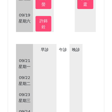
螢
霆
09/19
許錦
星期六
銓
早診
午診
晚診
09/21
星期一
09/22
星期二
09/23
星期三
09/24