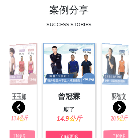
案例分享
SUCCESS STORIES
朱彥吉
曾冠霖
王玉如
郭智文
張素玲
池佩絨
宋家玲
葉沛傑
瘦了
瘦了
瘦了
瘦了
瘦了
瘦了
瘦了
瘦了
24.4公斤
20.3公斤
19.4公斤
24.7公斤
25.2公斤
13.4公斤
20.5公斤
14.9公斤
了解更多
了解更多
了解更多
了解更多
了解更多
了解更多
了解更多
了解更多