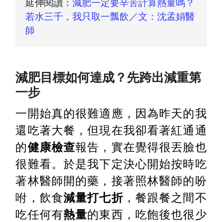
延伸閱讀：
減肥一定要辛苦計算熱量嗎？
若水三千，我只取一瓢飲／文：沈孟娟醫
師
減肥目標如何達成？先跨出減重第
一步
一開始真的很難適應，因為昨天的我
還吃著大餐，但現在我卻看著紅通通
的
健康檢查
報告，實在覺得很丟臉也
很難看。於是我下定決心開始按時吃
著林醫師開的藥，接著照林醫師的吩
咐，飲食
減量打七折
，餐跟餐之間不
吃任何有
熱量
的東西，吃飽後也很少