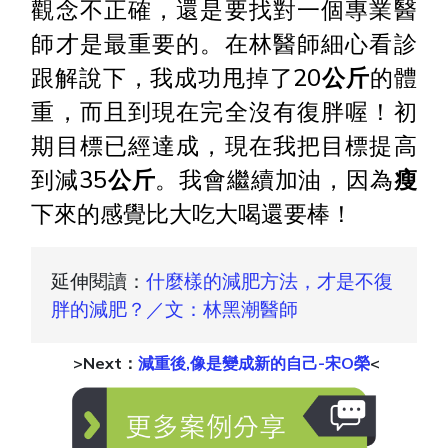
觀念不正確，還是要找對一個專業醫
師才是最重要的。在林醫師細心看診
跟解說下，我成功甩掉了20
公斤
的體
重，而且到現在完全沒有復胖喔！初
期目標已經達成，現在我把目標提高
到減35
公斤
。我會繼續加油，因為
瘦
下來的感覺比大吃大喝還要棒！
延伸閱讀：
什麼樣的減肥方法，才是不復
胖的減肥？／文：林黑潮醫師
>Next：
減重後,像是變成新的自己-宋O榮
<