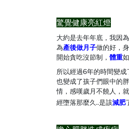
驚覺健康亮紅燈
大約是去年年底，我因
為
產後
做月子
做的好，
開始貪吃沒節制，
體重
如
所以經過6年的時間變成
也變成了孩子們眼中的胖
情，感嘆歲月不饒人，就
經墮落那麼久..是該
減肥