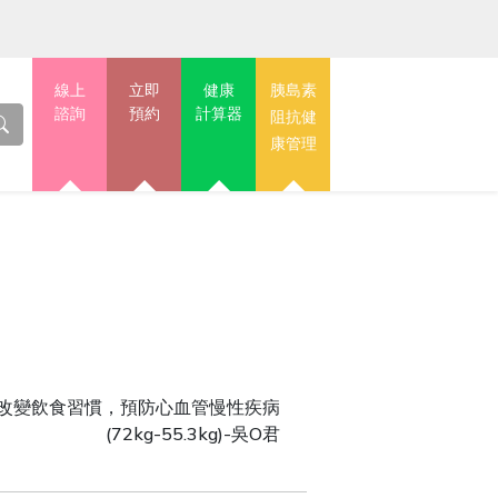
線上
立即
健康
胰島素
諮詢
預約
計算器
阻抗健
康管理
改變飲食習慣，預防心血管慢性疾病
(72kg-55.3kg)-吳O君