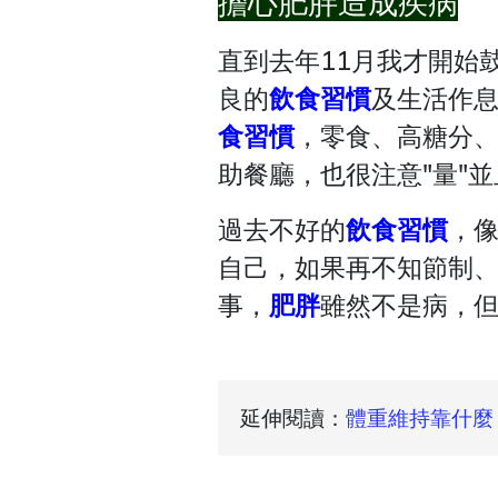
擔心肥胖造成疾病
直到去年11月我才開始
良的
飲食習慣
及生活作
食習慣
，零食、高糖分、
助餐廳，也很注意"量"
過去不好的
飲食習慣
，
自己，如果再不知節制
事，
肥胖
雖然不是病，
延伸閱讀：
體重維持靠什麼