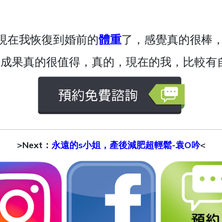
現在我恢復到婚前的
體重
了，感覺真的很棒
的成果真的很值得，真的，現在的我，比較有
>Next：
永遠的s小姐，產後減肥超輕鬆-袁O吟
<