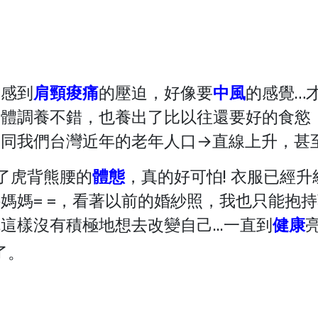
為感到
肩頸痠痛
的壓迫，好像要
中風
的感覺…
身體調養不錯，也養出了比以往還要好的食慾
同我們台灣近年的老年人口→直線上升，甚至把
了虎背熊腰的
體態
，真的好可怕! 衣服已經
媽媽= =，看著以前的婚紗照，我也只能抱
這樣沒有積極地想去改變自己...一直到
健康
了。