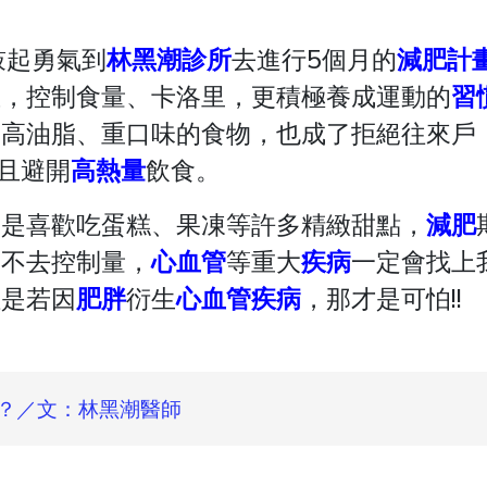
鼓起勇氣到
林黑潮診所
去進行5個月的
減肥計
息，控制食量、卡洛里，更積極養成運動的
習
高油脂、重口味的食物，也成了拒絕往來戶，
並且避開
高
熱量
飲食。
像是喜歡吃蛋糕、果凍等許多精緻甜點，
減肥
、不去控制量，
心血管
等重大
疾病
一定會找上
但是若因
肥胖
衍生
心血管疾病
，那才是可怕!!
？／文：林黑潮醫師