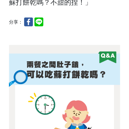
蘇打餅乾嗎？不甜的捏！」
分享：