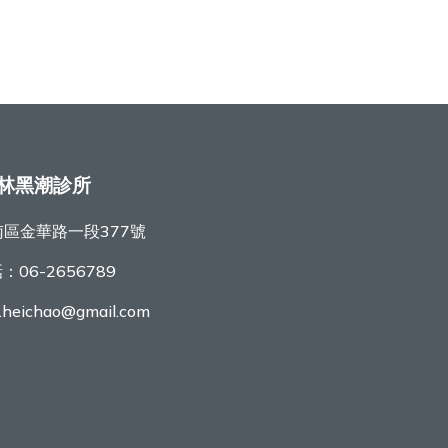
林黑潮診所
區金華路一段377號
話：
06-2656789
r.heichao@gmail.com