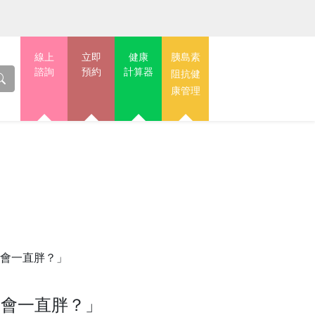
線上
立即
健康
胰島素
諮詢
預約
計算器
阻抗健
康管理
還會一直胖？」
還會一直胖？」