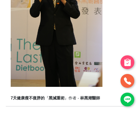
7天健康瘦不復胖的
『
黑減重術
』作者 -
林黑潮醫師