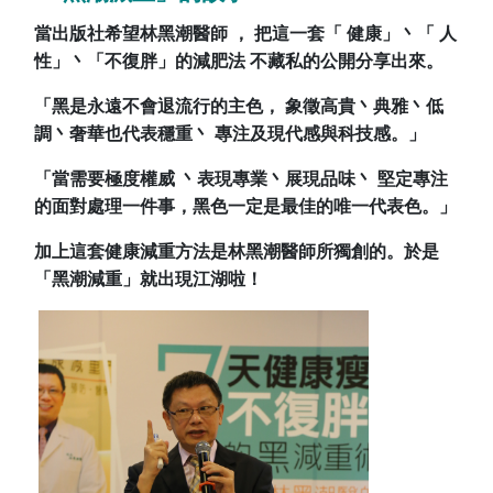
當出版社希望林黑潮醫師 ， 把這一套「 健康」丶「 人
性」丶「不復胖」的減肥法 不藏私的公開分享出來。
「黑是永遠不會退流行的主色， 象徵高貴丶典雅丶低
調丶奢華也代表穩重丶 專注及現代感與科技感。」
「當需要極度權威 丶表現專業丶展現品味丶 堅定專注
的面對處理一件事，黑色一定是最佳的唯一代表色。」
加上這套健康減重方法是林黑潮醫師所獨創的。於是
「黑潮減重」就出現江湖啦！