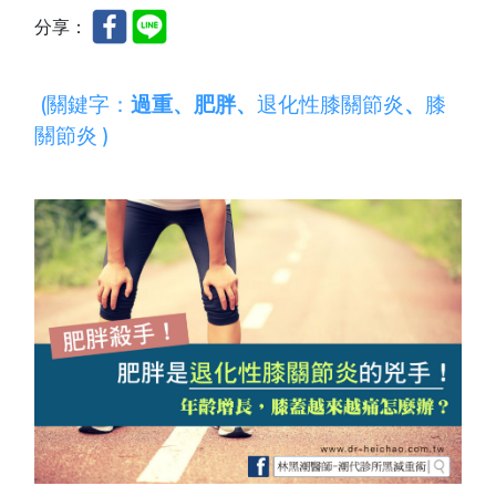
分享：
(關鍵字：
過重
、
肥胖
、
退化性膝關節炎
、
膝
關節炎
)