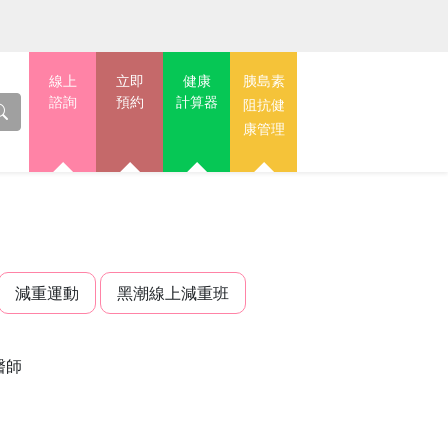
線上
立即
健康
胰島素
諮詢
預約
計算器
阻抗健
康管理
減重運動
黑潮線上減重班
醫師