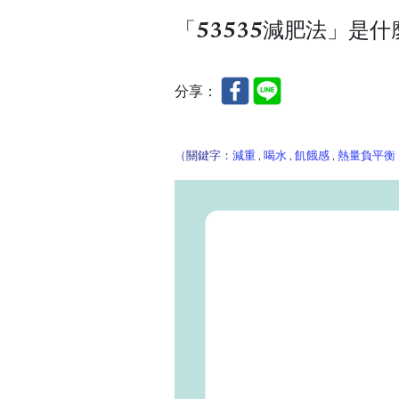
「53535減肥法」是
分享：
（關鍵字：
減重
,
喝水
,
飢餓感
,
熱量負平衡