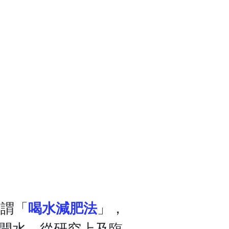
所謂「
喝水減肥法
」，
CC開水，從研究上及臨