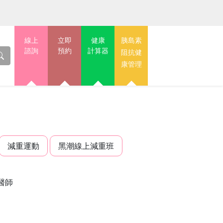
線上
立即
健康
胰島素
諮詢
預約
計算器
阻抗健
康管理
減重運動
黑潮線上減重班
醫師