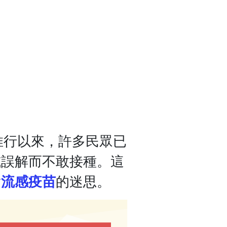
推行以來，許多民眾已
或誤解而不敢接種。這
對
流感疫苗
的迷思。