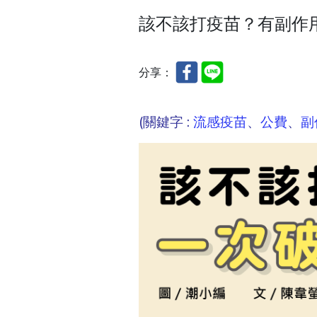
該不該打疫苗？有副作
分享：
(關鍵字 :
流感疫苗
、
公費
、
副