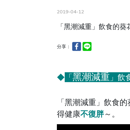
2019-04-12
「黑潮減重」飲食的葵
分享：
黑潮減重
「
」飲
◆
「
黑潮減重
」飲食的
得健康
不復胖
～。