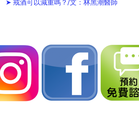
➤ 戒酒可以減重嗎？/文：林黑潮醫師