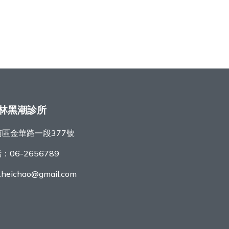
林黑潮診所
區金華路一段377號
話：
06-2656789
r.heichao@gmail.com