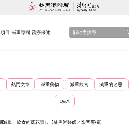
務項目
減重專欄
醫療保健
觀
熱門文章
減重藥物
減重飲食
減重的迷思
Q&A
潮減重」飲食的葵花寶典【林黑潮醫師／影音專欄】