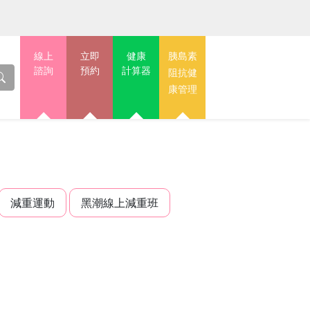
線上
立即
健康
胰島素
諮詢
預約
計算器
阻抗健
康管理
減重運動
黑潮線上減重班