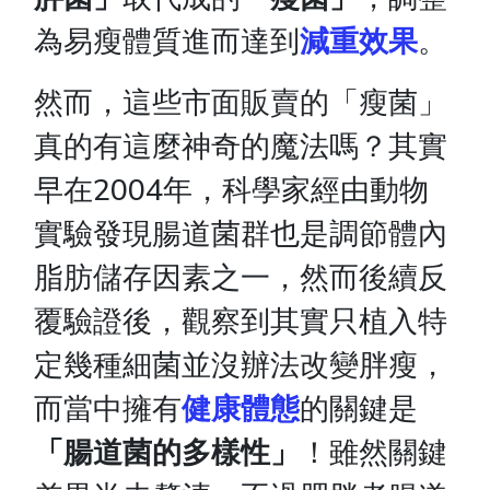
為易瘦體質進而達到
減重效果
。
然而，這些市面販賣的「瘦菌」
真的有這麼神奇的魔法嗎？其實
早在2004年，科學家經由動物
實驗發現腸道菌群也是調節體內
脂肪儲存因素之一，然而後續反
覆驗證後，觀察到其實只植入特
定幾種細菌並沒辦法改變胖瘦，
而當中擁有
健康體態
的關鍵是
「腸道菌的多樣性」
！雖然關鍵