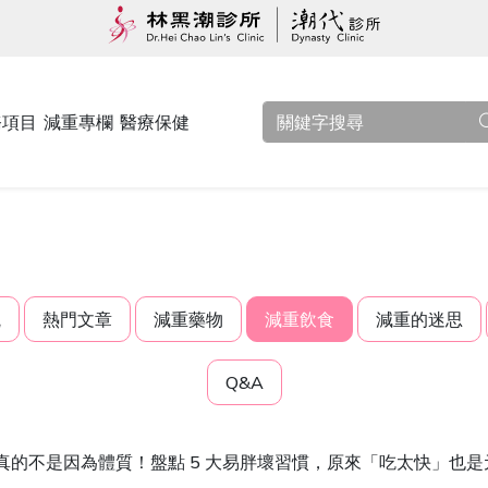
務項目
減重專欄
醫療保健
觀
熱門文章
減重藥物
減重飲食
減重的迷思
Q&A
真的不是因為體質！盤點 5 大易胖壞習慣，原來「吃太快」也