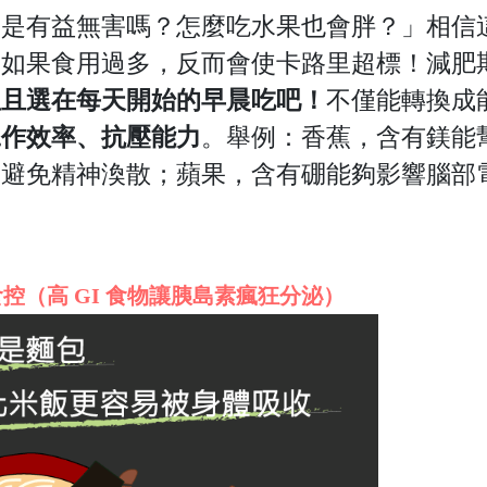
不是有益無害嗎？怎麼吃水果也會胖？」相信
果如果食用過多，反而會使卡路里超標！
減肥
並且選在每天開始的早晨吃吧！
不僅能轉換成
工作效率、抗壓能力
。
舉例：
香蕉，含有鎂能
、避免精神渙散；
蘋果，含有硼能夠影響腦部
控（高 GI 食物讓胰島素瘋狂分泌）