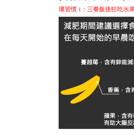
壞習慣 1：三餐飯後狂吃水