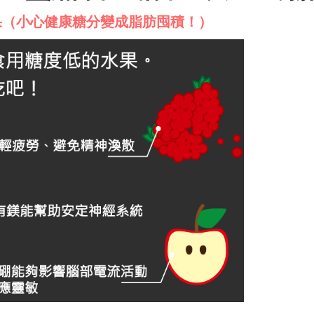
果（小心健康糖分變成脂肪囤積！）