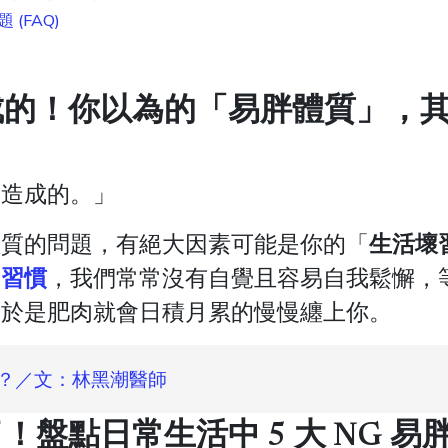
(FAQ)
成的！你以為的「易胖體質」，
天造成的。」
體質的問題，
有絕大因素可能是你的「
生活壞
習慣
壞
，我們常常沒有自覺且容易自我鬆懈，
，
於是肥肉就會日積月累的慢慢纏上你。
？／文：林黑潮醫師
盤點日常生活中 5 大 NG 易