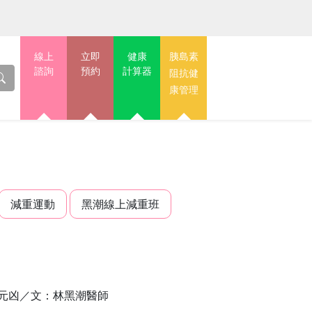
線上
立即
健康
胰島素
諮詢
預約
計算器
阻抗健
康管理
減重運動
黑潮線上減重班
是元凶／文：林黑潮醫師