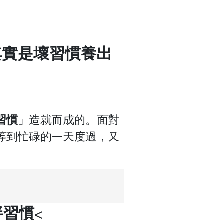
其實是壞習慣養出
習慣
」造就而成的。
面對
等到忙碌的一天度過，又
胖習慣<