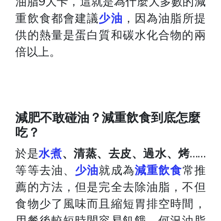
油脂9大卡，這就是為什麼大多數的減
重飲食都會建議
少油
，因為油脂所提
供的熱量是蛋白質和碳水化合物的兩
倍以上。
減肥不敢碰油？減重飲食到底怎麼
吃？
於是
水煮
、清蒸、去皮、過水、烤
……
等等去油、
少油
就成為
減重飲食
常推
薦的方法，但是完全去除油脂，不但
食物少了風味而且縮短胃排空時間，
用餐後較短時間容易飢餓。何況油脂