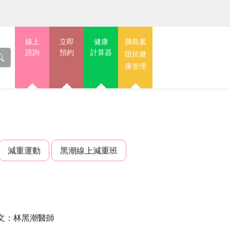
線上
立即
健康
胰島素
諮詢
預約
計算器
阻抗健
康管理
減重運動
黑潮線上減重班
文：林黑潮醫師