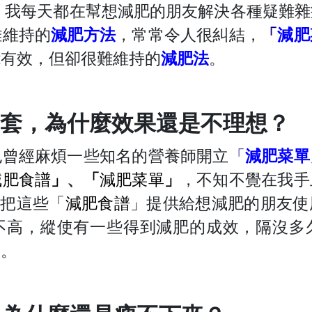
，我每天都在幫想減肥的朋友解決各種疑難
難維持的
減肥方法
，常常令人很糾結，
「
減肥
能有效，但卻很難維持的
減肥法
。
0套，為什麼效果還是不理想？
也曾經麻煩一些知名的營養師開立
「
減肥菜單
減肥食譜
」
、
「
減肥菜單
」
，不知不覺在我手
經把這些
「減肥食譜」
提供給想減肥的朋友使
不高，縱使有一些得到減肥的成效，隔沒多
了。