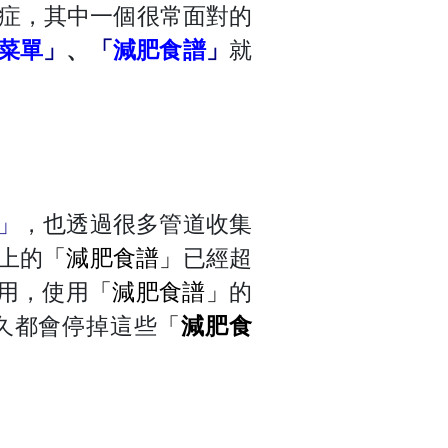
雜症，其中一個很常面對的
菜單
」
、
「
減肥食譜
」
就
」
，也透過很多管道收集
上的
「減肥食譜」
已經超
用，使用
「減肥食譜」
的
久都會停掉這些
「
減肥食