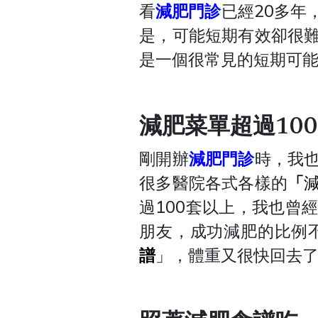
看
減肥門診
已經20多年
是，可能短期有效卻很
是一個很常見的短期可
減肥菜單超過10
剛開辦
減肥門診
時，我
很多醫院各式各樣的
「
過100套以上，我也曾
朋友，成功減肥的比例
譜
」
，體重又很快回去