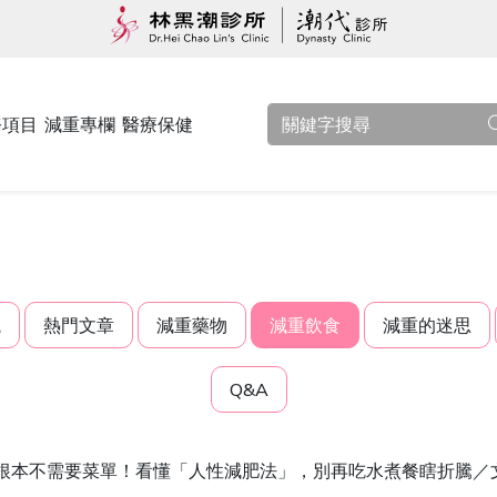
務項目
減重專欄
醫療保健
觀
熱門文章
減重藥物
減重飲食
減重的迷思
Q&A
根本不需要菜單！看懂「人性減肥法」，別再吃水煮餐瞎折騰／