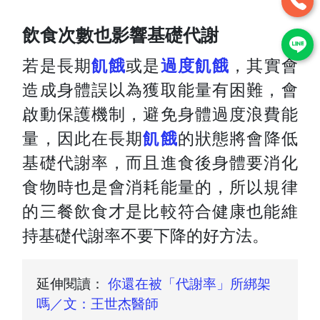
飲食次數也影響基礎代謝
若是長期
飢餓
或是
過度飢餓
，其實會
造成身體誤以為獲取能量有困難，
會
啟動保護機制，避免身體過度浪費能
量，因此在長期
飢餓
的狀態將會降低
基礎代謝率，
而且進食後身體要消化
食物時也是會消耗能量的，
所以規律
的三餐飲食才是比較符合健康也能維
持基礎代謝率不要下降的好方法。
延伸閱讀：
你還在被「代謝率」所綁架
嗎／文：王世杰醫師