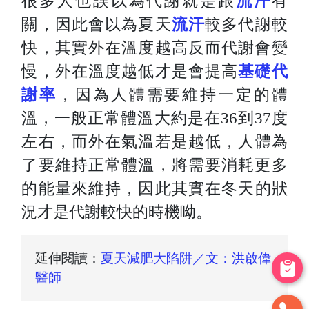
很多人也誤以為代謝就是跟
流汗
有
關，因此會以為夏天
流汗
較多代謝較
快，
其實外在溫度越高反而代謝會變
慢，外在溫度越低才是會提高
基礎代
謝率
，
因為人體需要維持一定的體
溫，一般正常體溫大約是在36到37度
左右，
而外在氣溫若是越低，人體為
了要維持正常體溫，將需要消耗更多
的能量來維持，
因此其實在冬天的狀
況才是代謝較快的時機呦。
延伸閱讀：
夏天減肥大陷阱／文：洪啟偉
醫師